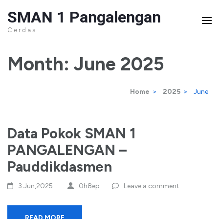
Skip
SMAN 1 Pangalengan
to
C e r d a s
content
(Press
Month:
June 2025
Enter)
Home
>
2025
>
June
Data Pokok SMAN 1
PANGALENGAN –
Pauddikdasmen
3 Jun,2025
0h8ep
Leave a comment
READ MORE